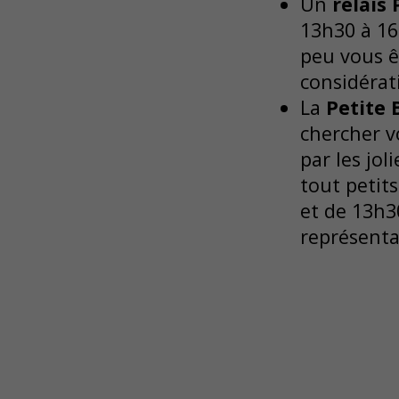
Un
relais
13h30 à 16
peu vous êt
considérati
La
Petite 
chercher vo
par les jol
tout petit
et de 13h3
représenta