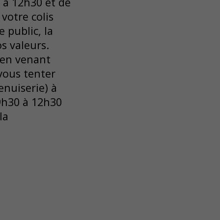
 à 12h30 et de
votre colis
 public, la
os valeurs.
r en venant
-vous tenter
enuiserie) à
9h30 à 12h30
la